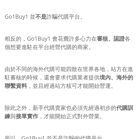
Go1Buy1 並
不是
詐騙代購平台。
相反的，Go1Buy1 會花費許多心力在
審核、認證
各
個想要進駐在平台經營代購的商家。
由於不同的海外代購可能四散在世界各地，站方在進
駐審核的時候，還會要求代購業者提供
境內、海外的
聯繫資料
，並且經過站方核可才能開始營運。
除此之外，新手代購賣家也必須先經過初步的
代購訓
練
與
接單實作
，才能開始正式對外營業。
所以，Go1Buy1 並不是詐騙的代購平台。