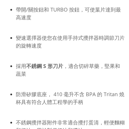
帶開/關按鈕和 TURBO 按鈕，可使葉片達到最
高速度
變速選擇器使您在使用手持式攪拌器時調節刀片
的旋轉速度
採用
不銹鋼 S 形刀片
，適合切碎草藥，堅果和
蔬菜
防滑矽膠底座， 410 毫升不含 BPA 的 Tritan 燒
杯具有符合人體工程學的手柄
不銹鋼攪拌器附件非常適合攪打蛋清，輕便麵糊