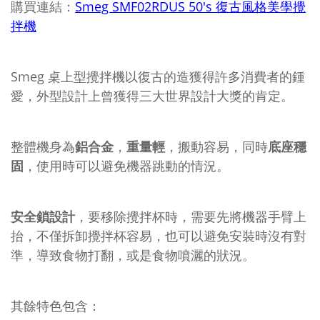
購買連結：
Smeg SMF02RDUS 50's 復古風格美學攪
拌機
Smeg 桌上型攪拌機以復古的造獲得許多消費者的鍾
愛，外型設計上曾獲得三大世界設計大獎的肯定。
整體機身為
鋁合金
，
重量輕
，搬動容易，同時
底座穩
固
，使用時可以避免機器跳動的情況。
安全鎖設計
，要移除攪拌杯時，需要先將機器手臂上
抬，不僅拆卸攪拌杯容易，也可以避免安裝時沒有對
準，導致食物打翻，或是食物噴灑的狀況。
其餘特色包含：