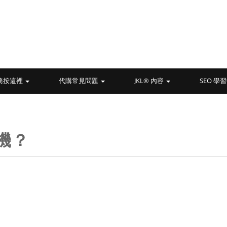
務按這裡
代購常見問題
JKL® 內容
SEO 學
機？